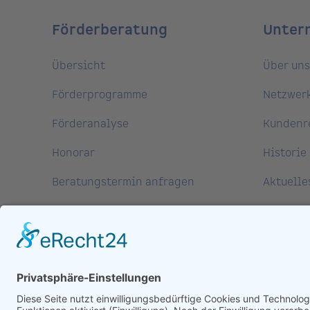
Förderberatung
Unter
Übersicht
Über uns
Förderprogramme
Netzwer
Förderanalyse
Kundenr
Honorar
Historie
Beratungstermin anfragen
Aktuelle
FAQs
Presse
Mediath