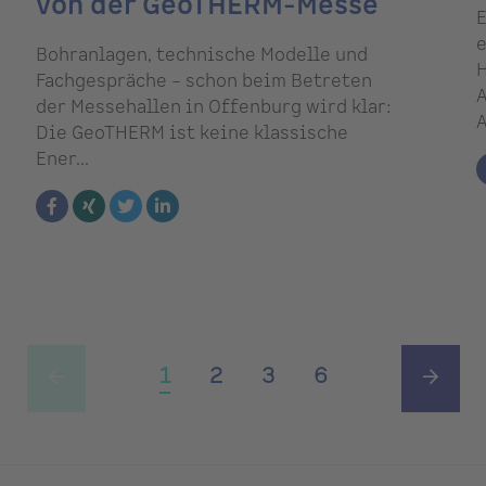
von der GeoTHERM-Messe
E
e
Bohranlagen, technische Modelle und
H
Fachgespräche – schon beim Betreten
A
der Messehallen in Offenburg wird klar:
A
Die GeoTHERM ist keine klassische
Ener...
1
2
3
6