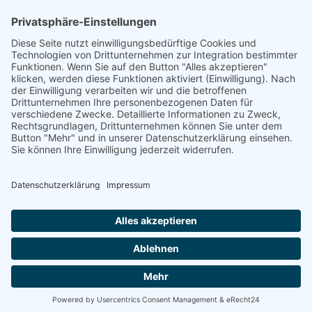
Brambachstraße 12
77723 Gengenbach
T:
07803 9695 - 0
F: 07803 7474
M:
info@spitzmueller.de
Rück
anfo
ViKo
Term
vere
© 2026 Copyright by Spitzmüller AG. Alle Rechte
vorbehalten
Experte im Bereich Innovations- und
Investitionsförderung.