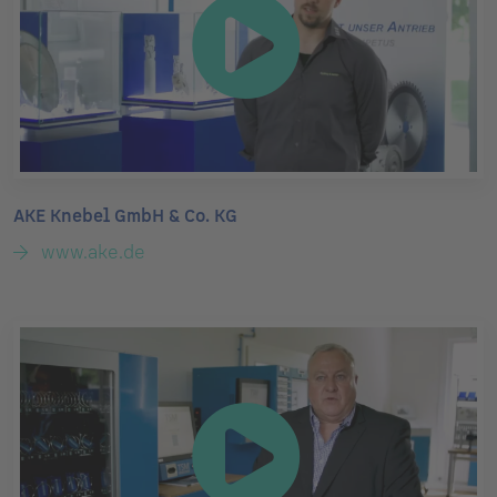
AKE Knebel GmbH & Co. KG
www.ake.de