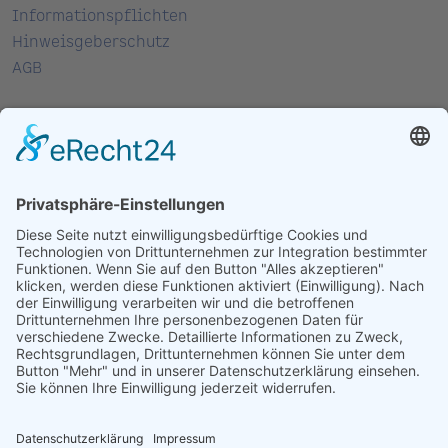
Informationspflichten
Hinweisgeberschutz
AGB
Kontakt
Spitzmüller AG
Brambachstraße 12
77723 Gengenbach
T:
07803 9695 - 0
F: 07803 7474
M:
info@spitzmueller.de