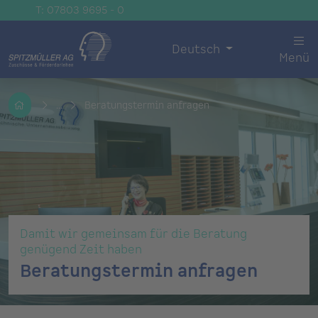
T: 07803 9695 - 0
Deutsch
Menü
...
Beratungstermin anfragen
Damit wir gemeinsam für die Beratung
genügend Zeit haben
Beratungstermin anfragen