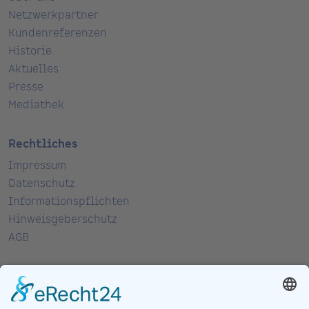
Netzwerkpartner
Kundenreferenzen
Historie
Aktuelles
Presse
Mediathek
Rechtliches
Impressum
Datenschutz
Informationspflichten
Hinweisgeberschutz
AGB
Kontakt
Spitzmüller AG