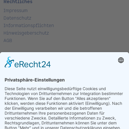
Rechtliches
Impressum
Datenschutz
Informationspflichten
Hinweisgeberschutz
AGB
Kontakt
Spitzmüller AG
Brambachstraße 12
77723 Gengenbach
T:
07803 9695 - 0
F: 07803 7474
M:
info@spitzmueller.de