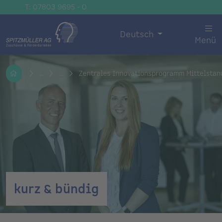
T: 07803 9695 - 0
Deutsch
Menü
...
...
Zentrales Innovationsprogramm Mittelstand 
kurz & bündig